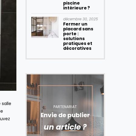
piscine
intérieure ?
décembre 30, 2025
Fermer un
placard sans
porte :
solutions
pratiques et
décoratives
 salle
PARTENARIAT
de
Envie de publier
ouvez
un article ?