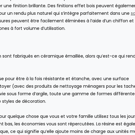
er une finition brillante. Des finitions effet bois peuvent égaleme
our un rendu plus naturel qui s’intègre parfaitement dans une
sa
sures peuvent être facilement éliminées à l’aide d’un chiffon et
nes à fort volume d’utilisation.
n sont fabriqués en céramique émaillée, alors qu’est-ce qui ren
e pour être à la fois résistante et étanche, avec une surface
 nettoyer (avec des produits de nettoyage ménagers pour les tach
ie sous forme d’argile, toute une gamme de formes différente
 styles de décoration.
our quelque chose que vous et votre famille utilisez tous les jours
nt bas, les économies vous sont répercutées. La résine est éga
ue, ce qui signifie qu’elle ajoute moins de charge aux unités m