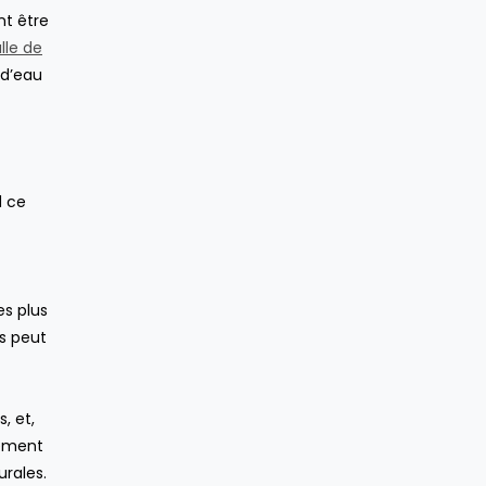
nt être
lle de
 d’eau
d ce
es plus
s peut
, et,
lement
urales.