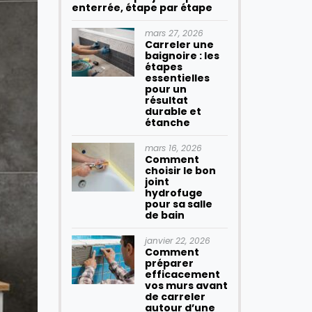
enterrée, étape par étape
mars 27, 2026
Carreler une
baignoire : les
étapes
essentielles
pour un
résultat
durable et
étanche
mars 16, 2026
Comment
choisir le bon
joint
hydrofuge
pour sa salle
de bain
janvier 22, 2026
Comment
préparer
efficacement
vos murs avant
de carreler
autour d’une