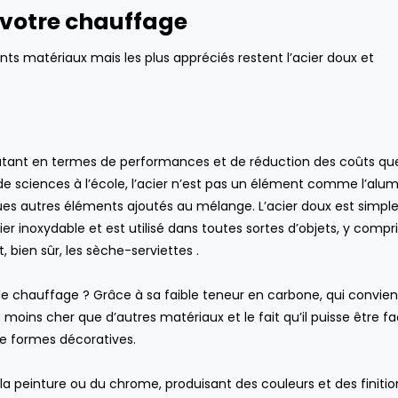
 votre chauffage
nts matériaux mais les plus appréciés restent l’acier doux et
tant en termes de performances et de réduction des coûts que 
e sciences à l’école, l’acier n’est pas un élément comme l’alum
ques autres éléments ajoutés au mélange. L’acier doux est simp
ier inoxydable et est utilisé dans toutes sortes d’objets, y compri
, bien sûr, les sèche-serviettes .
 le chauffage ? Grâce à sa faible teneur en carbone, qui convien
moins cher que d’autres matériaux et le fait qu’il puisse être 
e formes décoratives.
mai 26, 2021
novembre 14, 20
 de la peinture ou du chrome, produisant des couleurs et des finitio
Le carrelage hexagonal :
Comment amélior