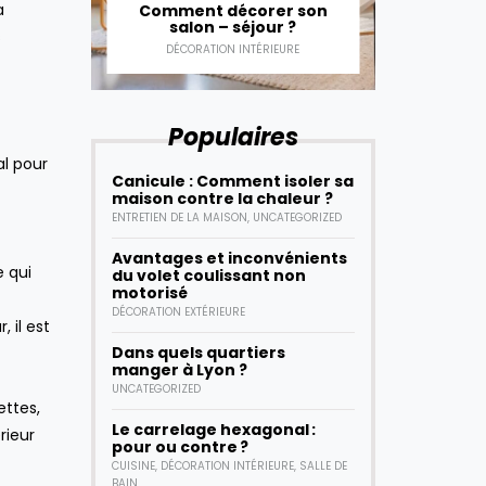
a
mployés
Comment décorer son
Commen
salon – séjour ?
e
s
DÉCORATION INTÉRIEURE
DÉCOR
Populaires
al pour
Canicule : Comment isoler sa
maison contre la chaleur ?
ENTRETIEN DE LA MAISON
,
UNCATEGORIZED
Avantages et inconvénients
e qui
du volet coulissant non
motorisé
DÉCORATION EXTÉRIEURE
 il est
Dans quels quartiers
manger à Lyon ?
UNCATEGORIZED
ettes,
Le carrelage hexagonal :
rieur
pour ou contre ?
CUISINE
,
DÉCORATION INTÉRIEURE
,
SALLE DE
BAIN