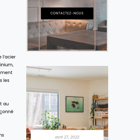
CONTACTEZ-NOUS
l’acier
inium,
lement
s les
t au
façonné
22
ns
avril 27, 2022
a
er la