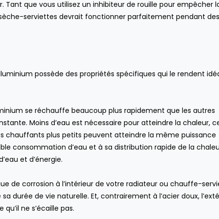
pour ou contre ?
. Tant que vous utilisez un inhibiteur de rouille pour empêcher l
productivité des e
CUISINE
,
DÉCORATION INTÉRIEURE
,
SALLE
?
e sèche-serviettes devrait fonctionner parfaitement pendant de
DE BAIN
ENTREPRISE
’aluminium possède des propriétés spécifiques qui le rendent idé
luminium se réchauffe beaucoup plus rapidement que les autres
tante. Moins d’eau est nécessaire pour atteindre la chaleur, c
tes chauffants plus petits peuvent atteindre la même puissance
ble consommation d’eau et à sa distribution rapide de la chaleur,
d’eau et d’énergie.
que de corrosion à l’intérieur de votre radiateur ou chauffe-servi
 durée de vie naturelle. Et, contrairement à l’acier doux, l’exté
 qu’il ne s’écaille pas.