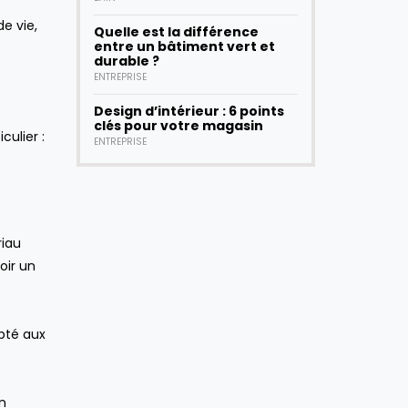
e vie,
Quelle est la différence
entre un bâtiment vert et
durable ?
ENTREPRISE
Design d’intérieur : 6 points
clés pour votre magasin
ulier :
ENTREPRISE
riau
oir un
apté aux
n