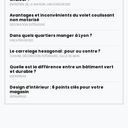
ENTRETIEN DE LA MAISON
,
UNCATEGORIZED
Avantages et inconvénients du volet coulissant
non motorisé
DÉCORATION EXTÉRIEURE
Dans quels quartiers manger à Lyon ?
UNCATEGORIZED
Le carrelage hexagonal : pour ou contre ?
CUISINE
,
DÉCORATION INTÉRIEURE
,
SALLE DE BAIN
Quelle est la différence entre un bâtiment vert
et durable ?
ENTREPRISE
Design d’intérieur : 6 points clés pour votre
magasin
ENTREPRISE