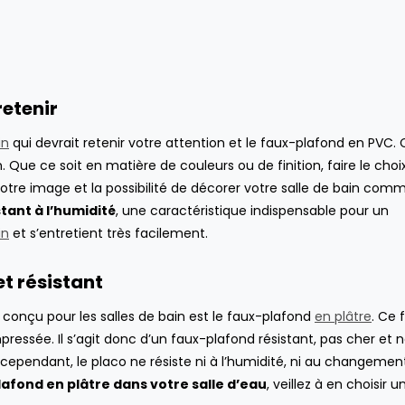
retenir
in
qui devrait retenir votre attention et le faux-plafond en PVC.
 Que ce soit en matière de couleurs ou de finition, faire le choi
votre image et la possibilité de décorer votre salle de bain com
stant à l’humidité
, une caractéristique indispensable pour un
in
et s’entretient très facilement.
et résistant
onçu pour les salles de bain est le faux-plafond
en plâtre
. Ce 
essée. Il s’agit donc d’un faux-plafond résistant, pas cher et 
mai 26, 2021
novembre 14, 20
Le carrelage hexagonal :
cependant, le placo ne résiste ni à l’humidité, ni au changemen
Comment amélior
pour ou contre ?
productivité des e
lafond en plâtre dans votre salle d’eau
, veillez à en choisir u
CUISINE
,
DÉCORATION INTÉRIEURE
,
SALLE
?