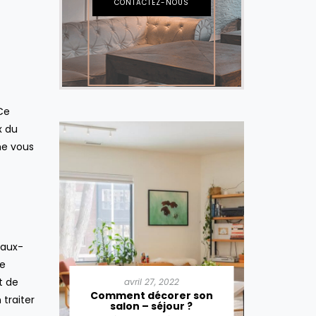
CONTACTEZ-NOUS
 Ce
x du
me vous
faux-
ne
22
t de
avril 27, 2022
a
er la
mployés
Comment décorer son
Commen
n traiter
salon – séjour ?
e