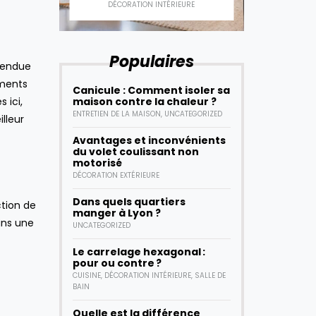
DÉCORATION INTÉRIEURE
DÉCOR
Populaires
tendue
ements
Canicule : Comment isoler sa
maison contre la chaleur ?
 ici,
ENTRETIEN DE LA MAISON
,
UNCATEGORIZED
lleur
Avantages et inconvénients
du volet coulissant non
motorisé
DÉCORATION EXTÉRIEURE
Dans quels quartiers
ction de
manger à Lyon ?
ans une
UNCATEGORIZED
Le carrelage hexagonal :
pour ou contre ?
CUISINE
,
DÉCORATION INTÉRIEURE
,
SALLE DE
BAIN
Quelle est la différence