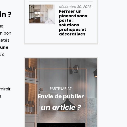
décembre 30, 2025
Fermer un
in ?
placard sans
porte :
solutions
ue.
pratiques et
un bon
décoratives
iétés
’une
s à
PARTENARIAT
miroir
Envie de publier
s
un article ?