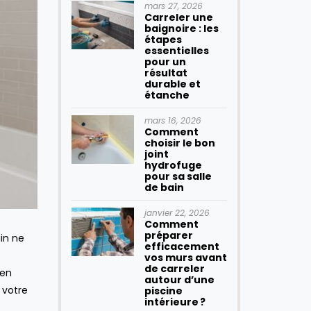
mars 27, 2026
Carreler une
baignoire : les
étapes
essentielles
pour un
résultat
durable et
étanche
mars 16, 2026
Comment
choisir le bon
joint
hydrofuge
pour sa salle
de bain
janvier 22, 2026
Comment
préparer
in ne
efficacement
s
vos murs avant
de carreler
 en
autour d’une
 votre
piscine
intérieure ?