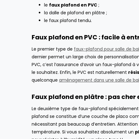
le
faux plafond en PVC
;
la dalle de plafond en plâtre ;
le faux plafond tendu.
Faux plafond en PVC : facile à ent
Le premier type de
faux-plafond pour salle de ba
dernier permet un large choix de personnalisation.
PVC, c’est l’assurance d’avoir un faux-plafond à 
le souhaitez. Enfin, le PVC est naturellement
rési
quelconque
aménagement dans une salle de ba
Faux plafond en plâtre : pas cher 
Le deuxième type de faux-plafond spécialement c
plafond se constitue d’une couche de placo compr
avril 4, 2022
nécessitant pas beaucoup d’entretien. Attention 
Aspirateur robot vs
aspirateur centralisé :
température. Si vous souhaitez absolument un
p
lequel choisir ?