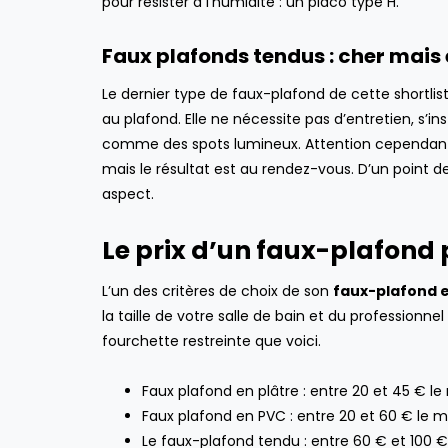
pour résister à l’humidité : un placo type H.
ENTRETIEN DE LA MAISON
Faux plafonds tendus : cher mais
Le dernier type de faux-plafond de cette shortlist
au plafond. Elle ne nécessite pas d’entretien, s’
comme des spots lumineux. Attention cependant, il
mais le résultat est au rendez-vous. D’un point d
aspect.
Le prix d’un faux-plafond
L’un des critères de choix de son
faux-plafond 
la taille de votre salle de bain et du professionn
fourchette restreinte que voici.
Faux plafond en plâtre : entre 20 et 45 € le
Faux plafond en PVC : entre 20 et 60 € le m
Le faux-plafond tendu : entre 60 € et 100 € 