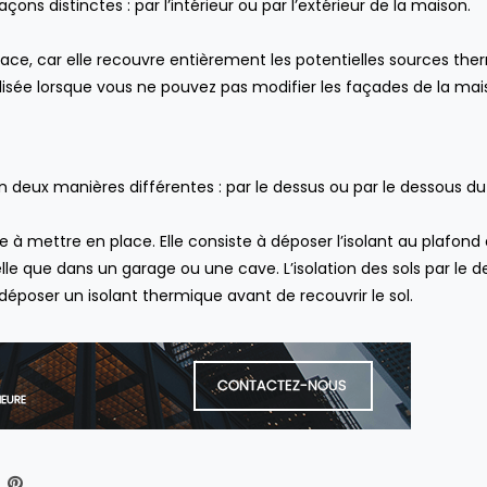
pour ou contre ?
çons distinctes : par l’intérieur ou par l’extérieur de la maison.
productivité des e
CUISINE
,
DÉCORATION INTÉRIEURE
,
SALLE
?
DE BAIN
ENTREPRISE
ficace, car elle recouvre entièrement les potentielles sources the
 utilisée lorsque vous ne pouvez pas modifier les façades de la ma
lon deux manières différentes : par le dessus ou par le dessous du
ple à mettre en place. Elle consiste à déposer l’isolant au plafond 
elle que dans un garage ou une cave. L’isolation des sols par le d
 déposer un isolant thermique avant de recouvrir le sol.