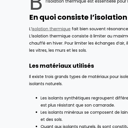
B
l’isolation thermique est essentielle pou
En quoi consiste l’isolatio
L’
isolation thermique
fait bien souvent résonance a
L’isolation thermique consiste à limiter au maximum l
chauffé en hiver. Pour limiter les échanges d’air, 
les vitres, les murs et les sols.
Les matériaux utilisés
Il existe trois grands types de matériaux pour isol
isolants naturels.
Les isolants synthétiques regroupent différ
est plus résistant que son camarade.
Les isolants minéraux se composent de laine
et des sols.
Quant aux isolants naturels, ils sont constit