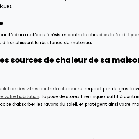
iques.
ue
ité d’un matériau à résister contre le chaud ou le froid. Il pe
roid franchissent la résistance du matériau.
er les sources de chaleur de sa mais
isolation des vitres contre la chaleur
ne requiert pas de gros trav
e votre habitation
. La pose de stores thermiques suffit à contrer
acité d’absorber les rayons du soleil, et protègent ainsi votre m
mai 26, 2021
novembre 14, 20
Le carrelage hexagonal :
Comment amélior