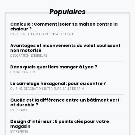
Populaires
Canicule : Comment isoler sa maison contre la
chaleur ?
ENTRETIEN DE LA MAISON
,
UNCATEGORIZED
Avantages et inconvénients du volet coulissant
non motorisé
DÉCORATION EXTÉRIEURE
Dans quels quartiers manger à Lyon ?
UNCATEGORIZED
Le carrelage hexagonal : pour ou contre ?
CUISINE
,
DÉCORATION INTÉRIEURE
,
SALLE DE BAIN
Quelle est la différence entre un bâtiment vert
et durable ?
ENTREPRISE
Design d’intérieur : 6 points clés pour votre
magasin
ENTREPRISE