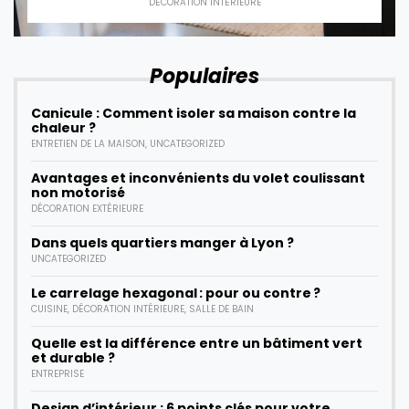
DÉCORATION INTÉRIEURE
Populaires
Canicule : Comment isoler sa maison contre la
chaleur ?
ENTRETIEN DE LA MAISON
,
UNCATEGORIZED
Avantages et inconvénients du volet coulissant
non motorisé
DÉCORATION EXTÉRIEURE
Dans quels quartiers manger à Lyon ?
UNCATEGORIZED
Le carrelage hexagonal : pour ou contre ?
CUISINE
,
DÉCORATION INTÉRIEURE
,
SALLE DE BAIN
Quelle est la différence entre un bâtiment vert
et durable ?
ENTREPRISE
Design d’intérieur : 6 points clés pour votre