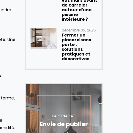
vos murs avant
de carreler
rendre
autour d’une
piscine
intérieure ?
décembre 30, 2025
Fermer un
pté. Une
placard sans
porte :
solutions
pratiques et
décoratives
s
g terme,
PARTENARIAT
re
Envie de publier
umidité.