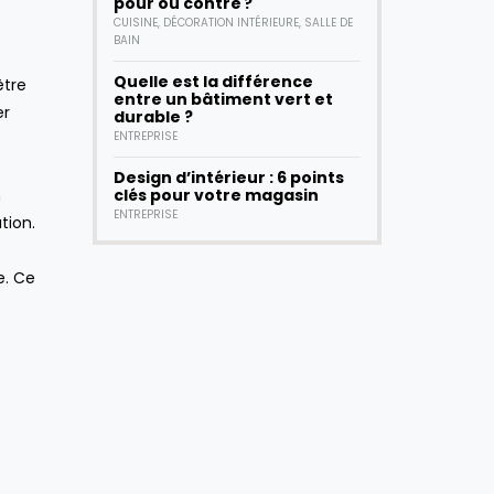
pour ou contre ?
CUISINE
,
DÉCORATION INTÉRIEURE
,
SALLE DE
BAIN
Quelle est la différence
être
entre un bâtiment vert et
er
durable ?
ENTREPRISE
Design d’intérieur : 6 points
n
clés pour votre magasin
ENTREPRISE
tion.
e. Ce