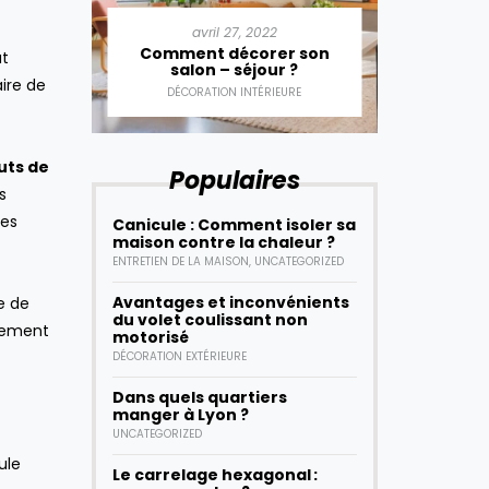
22
avril 27, 2022
a
er la
mployés
Comment décorer son
Commen
ut
salon – séjour ?
e
ire de
DÉCORATION INTÉRIEURE
DÉCOR
uts de
Populaires
s
des
Canicule : Comment isoler sa
maison contre la chaleur ?
ENTRETIEN DE LA MAISON
,
UNCATEGORIZED
Avantages et inconvénients
e de
du volet coulissant non
itement
motorisé
DÉCORATION EXTÉRIEURE
Dans quels quartiers
manger à Lyon ?
UNCATEGORIZED
ule
Le carrelage hexagonal :