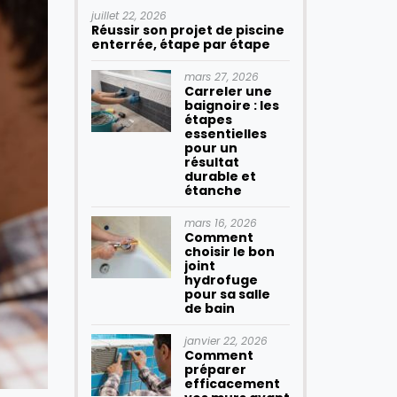
juillet 22, 2026
Réussir son projet de piscine
enterrée, étape par étape
mars 27, 2026
Carreler une
baignoire : les
étapes
essentielles
pour un
résultat
durable et
étanche
mars 16, 2026
Comment
choisir le bon
joint
hydrofuge
pour sa salle
de bain
janvier 22, 2026
Comment
préparer
efficacement