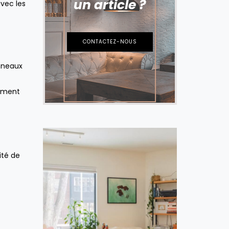
un article ?
avec les
CONTACTEZ-NOUS
anneaux
tement
ité de