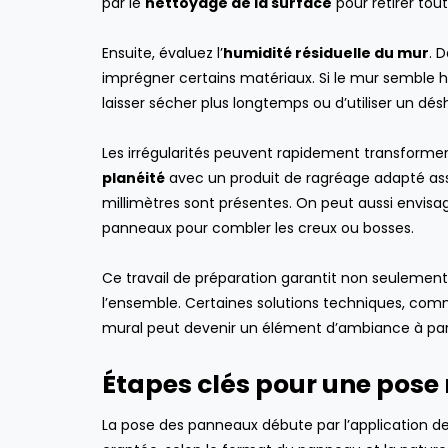
par le
nettoyage de la surface
pour retirer tou
avril 4, 2022
Aspirateur robot vs
aspirateur centralisé :
Ensuite, évaluez l’
humidité résiduelle du mur
. 
lequel choisir ?
imprégner certains matériaux. Si le mur semble h
ENTRETIEN DE LA MAISON
laisser sécher plus longtemps ou d’utiliser un dé
Les irrégularités peuvent rapidement transforme
planéité
avec un produit de ragréage adapté ass
millimètres sont présentes. On peut aussi envisag
panneaux pour combler les creux ou bosses.
Ce travail de préparation garantit non seulement 
l’ensemble. Certaines solutions techniques, co
mural peut devenir un élément d’ambiance à par
Étapes clés pour une pose
La pose des panneaux débute par l’application de l