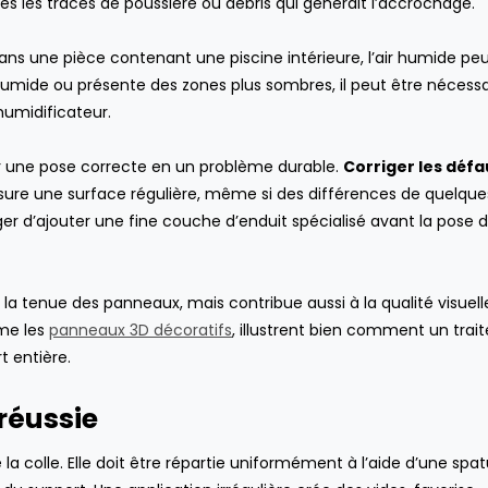
tes les traces de poussière ou débris qui gênerait l’accrochage.
mai 26, 2021
novembre 14, 20
Le carrelage hexagonal :
Comment amélior
pour ou contre ?
productivité des e
Dans une pièce contenant une piscine intérieure, l’air humide pe
CUISINE
,
DÉCORATION INTÉRIEURE
,
SALLE
?
umide ou présente des zones plus sombres, il peut être nécessa
DE BAIN
ENTREPRISE
shumidificateur.
r une pose correcte en un problème durable.
Corriger les défa
ure une surface régulière, même si des différences de quelque
er d’ajouter une fine couche d’enduit spécialisé avant la pose 
la tenue des panneaux, mais contribue aussi à la qualité visuell
mme les
panneaux 3D décoratifs
, illustrent bien comment un tra
t entière.
 réussie
a colle. Elle doit être répartie uniformément à l’aide d’une spat