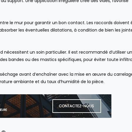
du support. Une application irrégulière crée des vides, favorise
re le mur pour garantir un bon contact. Les raccords doivent 
bsorber les éventuelles dilatations, à condition de bien les joint
nd nécessitent un soin particulier. Il est recommandé d’utiliser u
bandes ou des mastics spécifiques, pour éviter toute infiltra
e séchage avant d’enchaîner avec la mise en œuvre du carrelag
érature ambiante et du taux d’humidité de la pièce.